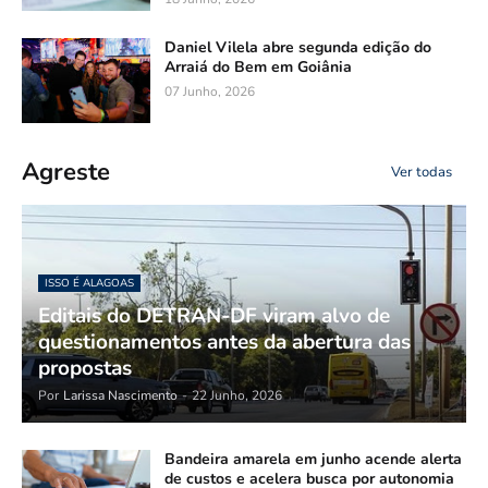
Daniel Vilela abre segunda edição do
Arraiá do Bem em Goiânia
07 Junho, 2026
Agreste
Ver todas
ISSO É ALAGOAS
Editais do DETRAN-DF viram alvo de
questionamentos antes da abertura das
propostas
Por
Larissa Nascimento
-
22 Junho, 2026
Bandeira amarela em junho acende alerta
de custos e acelera busca por autonomia