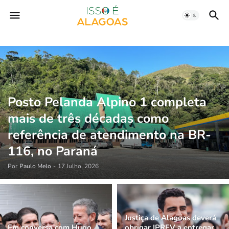
Posto Pelanda Alpino 1 completa
mais de três décadas como
referência de atendimento na BR-
116, no Paraná
Por
Paulo Melo
-
17 Julho, 2026
Justiça de Alagoas deverá
Em conversa com Hugo
obrigar IPREV a entregar