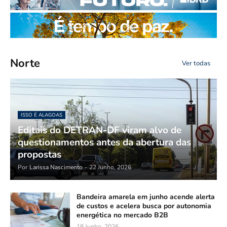
Norte
Ver todas
ISSO É ALAGOAS
Editais do DETRAN-DF viram alvo de
questionamentos antes da abertura das
propostas
Por
Larissa Nascimento
-
22 Junho, 2026
Bandeira amarela em junho acende alerta
de custos e acelera busca por autonomia
energética no mercado B2B
18 Junho, 2026