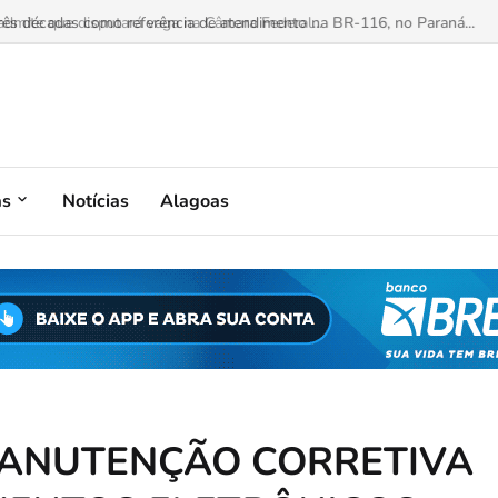
mite que disputará vaga na Câmara Federal...
as
Notícias
Alagoas
o: MANUTENÇÃO CORRETIVA