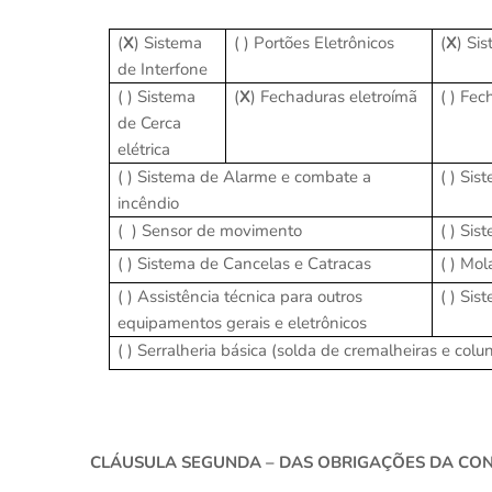
(
X
) Sistema
( ) Portões Eletrônicos
(
X
) Si
de Interfone
( ) Sistema
(
X
) Fechaduras eletroímã
( ) Fec
de Cerca
elétrica
( ) Sistema de Alarme e combate a
( ) Sis
incêndio
(
) Sensor de movimento
( ) Si
( ) Sistema de Cancelas e Catracas
( ) Mol
( ) Assistência técnica para outros
( ) Sis
equipamentos gerais e eletrônicos
( ) Serralheria básica (solda de cremalheiras e col
CLÁUSULA SEGUNDA – DAS OBRIGAÇÕES DA CO