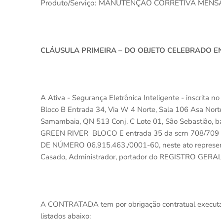
Produto/Serviço: MANUTENÇÃO CORRETIVA MEN
CLÁUSULA PRIMEIRA – DO OBJETO CELEBRADO E
A Ativa - Segurança Eletrônica Inteligente - inscri
Bloco B Entrada 34, Via W 4 Norte, Sala 106 Asa Nor
Samambaia, QN 513 Conj. C Lote 01, São Sebastião, ba
GREEN RIVER
BLOCO E entrada 35 da scrn 708/70
DE NÚMERO 06.915.463./0001-60, neste ato represen
Casado, Administrador, portador do REGISTRO GERA
A CONTRATADA tem por obrigação contratual execut
listados abaixo: