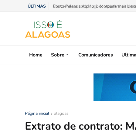
ÚLTIMAS
Em conversa com Hugo Motta, Arthur Lira ad
Home
Sobre
Comunicadores
Uĺtim
Página inicial
alagoas
Extrato de contrat