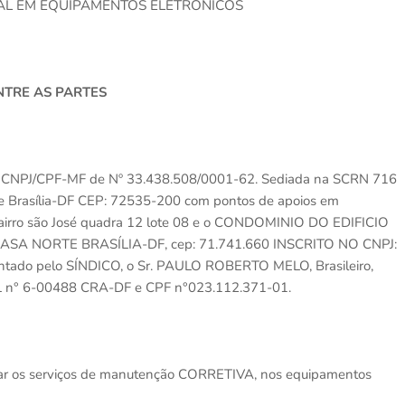
SAL EM EQUIPAMENTOS ELETRÔNICOS
NTRE AS PARTES
ta no CNPJ/CPF-MF de Nº 33.438.508/0001-62. Sediada na SCRN 716
te Brasília-DF CEP: 72535-200 com pontos de apoios em
irro são José quadra 12 lote 08 e o
CONDOMINIO DO EDIFICIO
9 ASA NORTE BRASÍLIA-DF, cep: 71.741.660 INSCRITO NO CNPJ:
tado pelo SÍNDICO, o Sr. PAULO ROBERTO MELO, Brasileiro,
L n° 6-00488 CRA-DF e CPF n°023.112.371-01.
ar os serviços de manutenção CORRETIVA, nos equipamentos