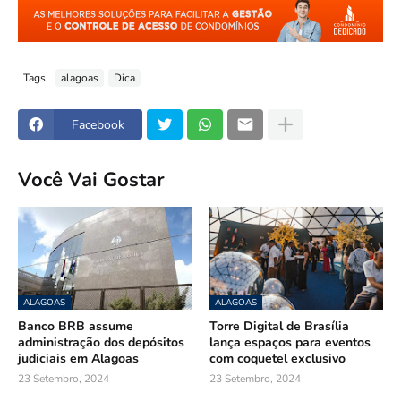
Tags
alagoas
Dica
Facebook
Você Vai Gostar
ALAGOAS
ALAGOAS
Banco BRB assume
Torre Digital de Brasília
administração dos depósitos
lança espaços para eventos
judiciais em Alagoas
com coquetel exclusivo
23 Setembro, 2024
23 Setembro, 2024