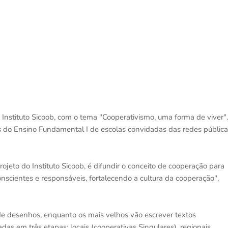
o Instituto Sicoob, com o tema "Cooperativismo, uma forma de viver".
s do Ensino Fundamental I de escolas convidadas das redes pública
ojeto do Instituto Sicoob, é difundir o conceito de cooperação para
nscientes e responsáveis, fortalecendo a cultura da cooperação",
e desenhos, enquanto os mais velhos vão escrever textos
adas em três etapas: locais (cooperativas Singulares), regionais