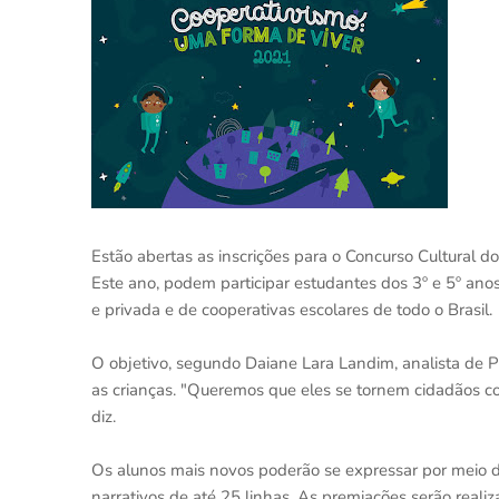
Estão abertas as inscrições para o Concurso Cultural d
Este ano, podem participar estudantes dos 3º e 5º ano
e privada e de cooperativas escolares de todo o Brasil.
O objetivo, segundo Daiane Lara Landim, analista de Pr
as crianças. "Queremos que eles se tornem cidadãos co
diz.
Os alunos mais novos poderão se expressar por meio d
narrativos de até 25 linhas. As premiações serão realiz