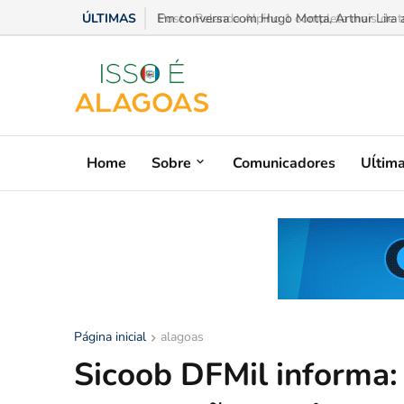
ÚLTIMAS
Em conversa com Hugo Motta, Arthur Lira ad
Home
Sobre
Comunicadores
Uĺtim
Página inicial
alagoas
Sicoob DFMil informa: