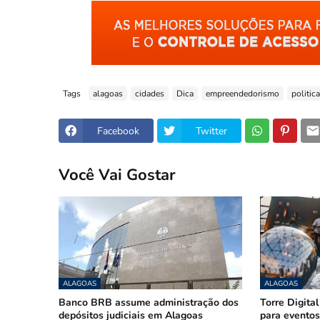
Tags
alagoas
cidades
Dica
empreendedorismo
politica
Facebook
Twitter
Você Vai Gostar
ALAGOAS
ALAGOAS
Banco BRB assume administração dos
Torre Digital
depósitos judiciais em Alagoas
para eventos