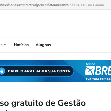
mite que disputará vaga na Câmara Federal...
as
Notícias
Alagoas
so gratuito de Gestão