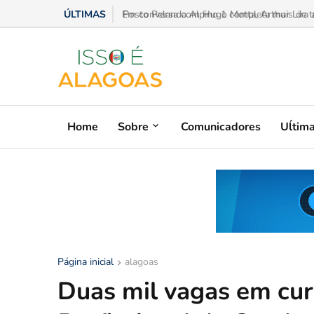
ÚLTIMAS
Em conversa com Hugo Motta, Arthur Lira ad
Home
Sobre
Comunicadores
Uĺtim
Página inicial
alagoas
Duas mil vagas em cur