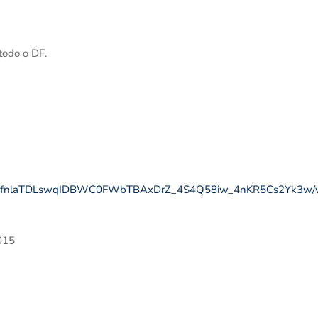
todo o DF.
AIpQLSfnlaTDLswqIDBWC0FWbTBAxDrZ_4S4Q58iw_4nKR5Cs2Yk3w/
015