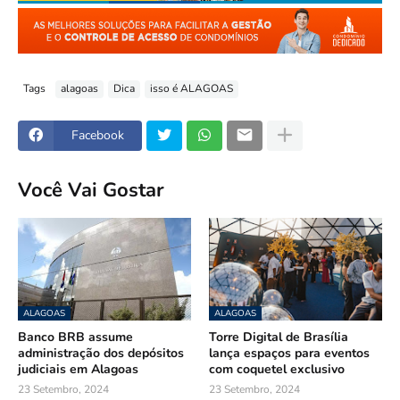
Tags
alagoas
Dica
isso é ALAGOAS
Facebook
Você Vai Gostar
ALAGOAS
ALAGOAS
Banco BRB assume
Torre Digital de Brasília
administração dos depósitos
lança espaços para eventos
judiciais em Alagoas
com coquetel exclusivo
23 Setembro, 2024
23 Setembro, 2024