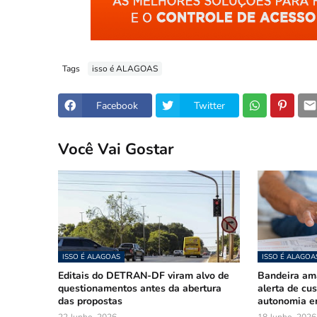
Tags
isso é ALAGOAS
Facebook
Twitter
Você Vai Gostar
ISSO É ALAGOAS
ISSO É ALAGOA
Editais do DETRAN-DF viram alvo de
Bandeira am
questionamentos antes da abertura
alerta de cu
das propostas
autonomia e