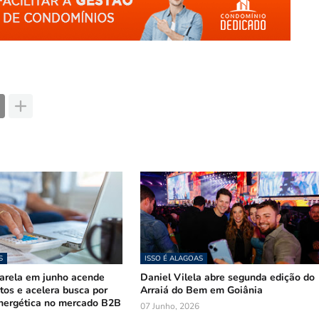
S
ISSO É ALAGOAS
arela em junho acende
Daniel Vilela abre segunda edição do
stos e acelera busca por
Arraiá do Bem em Goiânia
nergética no mercado B2B
07 Junho, 2026