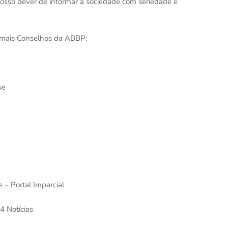
osso dever de informar a sociedade com seriedade e
demais Conselhos da ABBP:
se
 – Portal Imparcial
4 Notícias