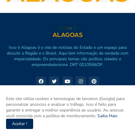
Isso é Alagoas é o site de notícias do Estado e um espaço para
discutir a Região e o Brasil. Aqui tem informação de verdade com
imparcialidade. Os principais temas são política, cidades e
empreendedorismo. DRT 0010556/DF.
Este site utiliza cookies e tecnologias de terceiros (Google) para
personalizar anúncios e analisar o tráfego. Isso é feito para
garantir e entregar a melhor experiência ao usuário. Ao acessar,
você concorda com a política de monitoramento.
Saiba Mais
Aceitar !