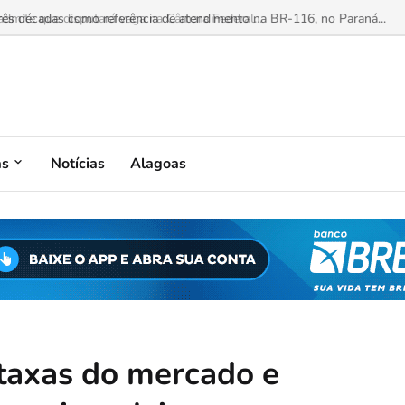
mite que disputará vaga na Câmara Federal...
as
Notícias
Alagoas
taxas do mercado e