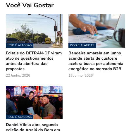
Você Vai Gostar
ISSO É ALAGOAS
ISSO É ALAGOAS
Editais do DETRAN-DF viram
Bandeira amarela em junho
alvo de questionamentos
acende alerta de custos e
antes da abertura das
acelera busca por autonomia
propostas
energética no mercado B2B
22 Junho, 2026
18 Junho, 2026
ISSO É ALAGOAS
Daniel Vilela abre segunda
edição do Arraiá do Bem em