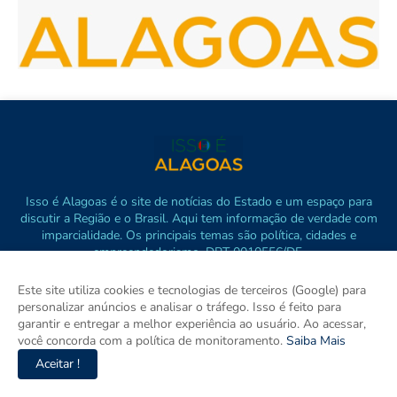
Isso é Alagoas é o site de notícias do Estado e um espaço para
discutir a Região e o Brasil. Aqui tem informação de verdade com
imparcialidade. Os principais temas são política, cidades e
empreendedorismo. DRT 0010556/DF.
Este site utiliza cookies e tecnologias de terceiros (Google) para
personalizar anúncios e analisar o tráfego. Isso é feito para
garantir e entregar a melhor experiência ao usuário. Ao acessar,
você concorda com a política de monitoramento.
Saiba Mais
Aceitar !