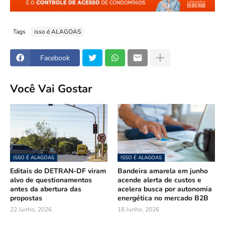
Tags
isso é ALAGOAS
Facebook
Você Vai Gostar
ISSO É ALAGOAS
ISSO É ALAGOAS
Editais do DETRAN-DF viram
Bandeira amarela em junho
alvo de questionamentos
acende alerta de custos e
antes da abertura das
acelera busca por autonomia
propostas
energética no mercado B2B
22 Junho, 2026
18 Junho, 2026