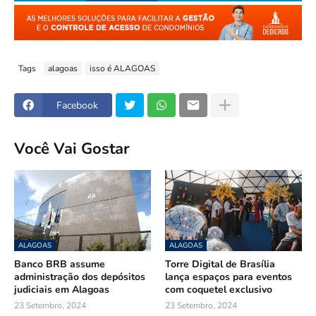
Tags
alagoas
isso é ALAGOAS
Facebook
Você Vai Gostar
ALAGOAS
ALAGOAS
Banco BRB assume
Torre Digital de Brasília
administração dos depósitos
lança espaços para eventos
judiciais em Alagoas
com coquetel exclusivo
23 Setembro, 2024
23 Setembro, 2024