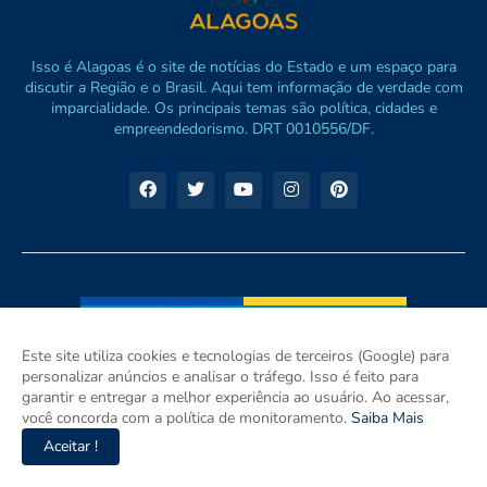
Isso é Alagoas é o site de notícias do Estado e um espaço para
discutir a Região e o Brasil. Aqui tem informação de verdade com
imparcialidade. Os principais temas são política, cidades e
empreendedorismo. DRT 0010556/DF.
Este site utiliza cookies e tecnologias de terceiros (Google) para
personalizar anúncios e analisar o tráfego. Isso é feito para
garantir e entregar a melhor experiência ao usuário. Ao acessar,
você concorda com a política de monitoramento.
Saiba Mais
Aceitar !