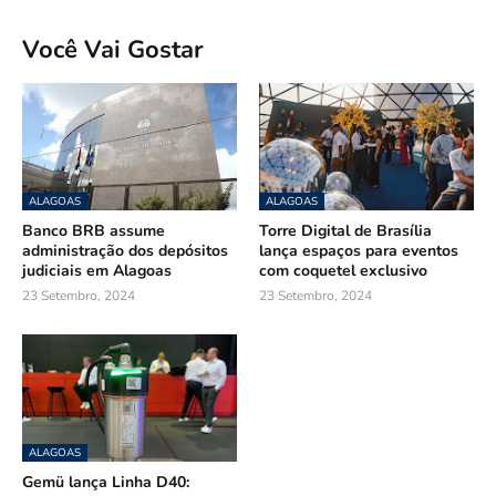
Você Vai Gostar
ALAGOAS
ALAGOAS
Banco BRB assume
Torre Digital de Brasília
administração dos depósitos
lança espaços para eventos
judiciais em Alagoas
com coquetel exclusivo
23 Setembro, 2024
23 Setembro, 2024
ALAGOAS
Gemü lança Linha D40: