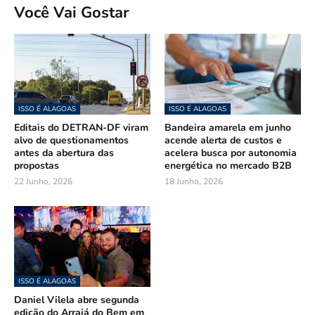
Você Vai Gostar
ISSO É ALAGOAS
ISSO É ALAGOAS
Editais do DETRAN-DF viram
Bandeira amarela em junho
alvo de questionamentos
acende alerta de custos e
antes da abertura das
acelera busca por autonomia
propostas
energética no mercado B2B
22 Junho, 2026
18 Junho, 2026
ISSO É ALAGOAS
Daniel Vilela abre segunda
edição do Arraiá do Bem em