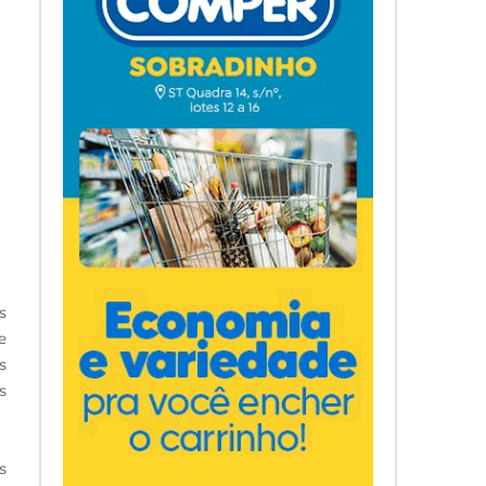
s
e
s
s
s