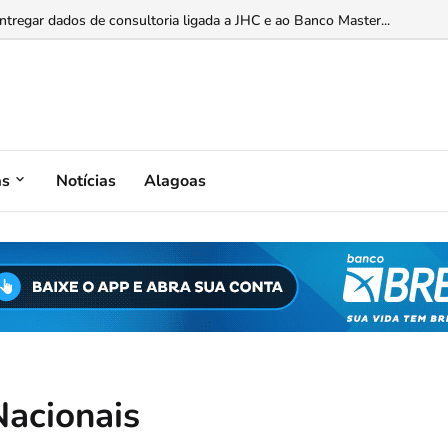
ademia Alagoana de Cultura...
entregar dados de consultoria ligada a JHC e ao Banco Master...
as
Notícias
Alagoas
Nacionais