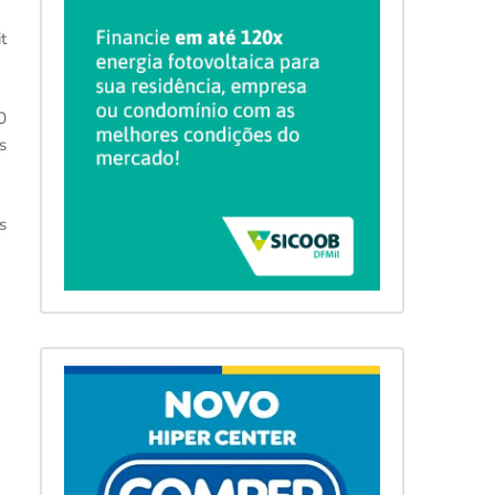
t
0
s
s