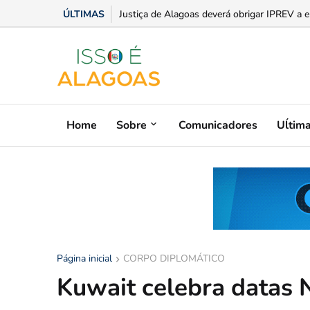
ÚLTIMAS
Sesc-AL recebe Prêmio Théo Brandão da Ac
Justiça de Alagoas deverá obrigar IPREV a 
Home
Sobre
Comunicadores
Uĺtim
Página inicial
CORPO DIPLOMÁTICO
Kuwait celebra datas 