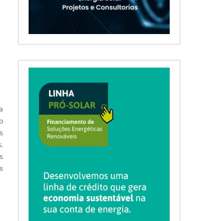
a
o
s
.
s
s