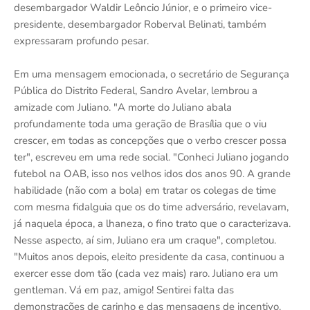
desembargador Waldir Leôncio Júnior, e o primeiro vice-
presidente, desembargador Roberval Belinati, também
expressaram profundo pesar.
Em uma mensagem emocionada, o secretário de Segurança
Pública do Distrito Federal, Sandro Avelar, lembrou a
amizade com Juliano. "A morte do Juliano abala
profundamente toda uma geração de Brasília que o viu
crescer, em todas as concepções que o verbo crescer possa
ter", escreveu em uma rede social. "Conheci Juliano jogando
futebol na OAB, isso nos velhos idos dos anos 90. A grande
habilidade (não com a bola) em tratar os colegas de time
com mesma fidalguia que os do time adversário, revelavam,
já naquela época, a lhaneza, o fino trato que o caracterizava.
Nesse aspecto, aí sim, Juliano era um craque", completou.
"Muitos anos depois, eleito presidente da casa, continuou a
exercer esse dom tão (cada vez mais) raro. Juliano era um
gentleman. Vá em paz, amigo! Sentirei falta das
demonstrações de carinho e das mensagens de incentivo.