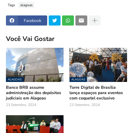
Tags
alagoas
Facebook
Você Vai Gostar
ALAGOAS
ALAGOAS
Banco BRB assume
Torre Digital de Brasília
administração dos depósitos
lança espaços para eventos
judiciais em Alagoas
com coquetel exclusivo
23 Setembro, 2024
23 Setembro, 2024