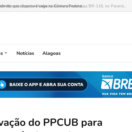
mite que disputará vaga na Câmara Federal...
as
Notícias
Alagoas
ovação do PPCUB para