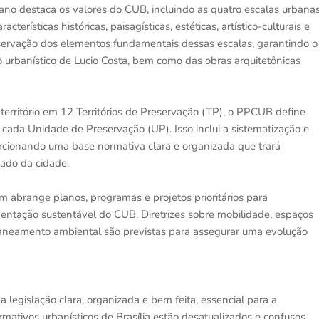
plano destaca os valores do CUB, incluindo as quatro escalas urbana
cterísticas históricas, paisagísticas, estéticas, artístico-culturais e
preservação dos elementos fundamentais dessas escalas, garantindo o
to urbanístico de Lucio Costa, bem como das obras arquitetônicas
território em 12 Territórios de Preservação (TP), o PPCUB define
 cada Unidade de Preservação (UP). Isso inclui a sistematização e
orcionando uma base normativa clara e organizada que trará
nado da cidade.
abrange planos, programas e projetos prioritários para
mentação sustentável do CUB. Diretrizes sobre mobilidade, espaços
e saneamento ambiental são previstas para assegurar uma evolução
legislação clara, organizada e bem feita, essencial para a
mativos urbanísticos de Brasília estão desatualizados e confusos,