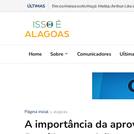
ÚLTIMAS
Em conversa com Hugo Motta, Arthur Lira ad
Home
Sobre
Comunicadores
Uĺtim
Página inicial
alagoas
A importância da apr