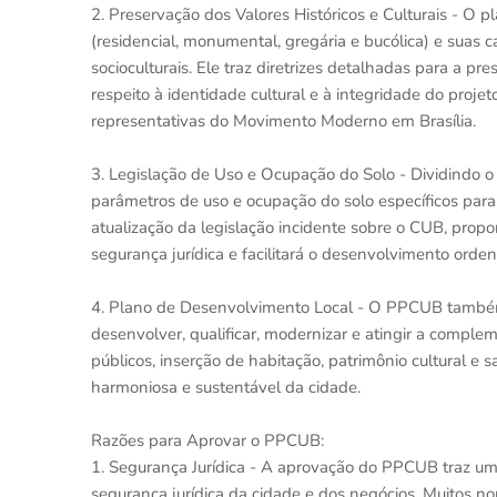
2. Preservação dos Valores Históricos e Culturais - O 
(residencial, monumental, gregária e bucólica) e suas cara
socioculturais. Ele traz diretrizes detalhadas para a 
respeito à identidade cultural e à integridade do proje
representativas do Movimento Moderno em Brasília.
3. Legislação de Uso e Ocupação do Solo - Dividindo o 
parâmetros de uso e ocupação do solo específicos para
atualização da legislação incidente sobre o CUB, prop
segurança jurídica e facilitará o desenvolvimento orde
4. Plano de Desenvolvimento Local - O PPCUB também 
desenvolver, qualificar, modernizar e atingir a comple
públicos, inserção de habitação, patrimônio cultural 
harmoniosa e sustentável da cidade.
Razões para Aprovar o PPCUB:
1. Segurança Jurídica - A aprovação do PPCUB traz uma 
segurança jurídica da cidade e dos negócios. Muitos nor