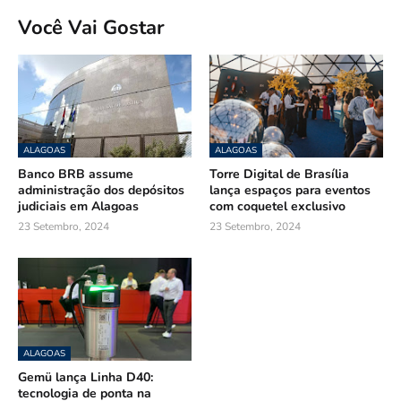
Você Vai Gostar
ALAGOAS
ALAGOAS
Banco BRB assume
Torre Digital de Brasília
administração dos depósitos
lança espaços para eventos
judiciais em Alagoas
com coquetel exclusivo
23 Setembro, 2024
23 Setembro, 2024
ALAGOAS
Gemü lança Linha D40:
tecnologia de ponta na