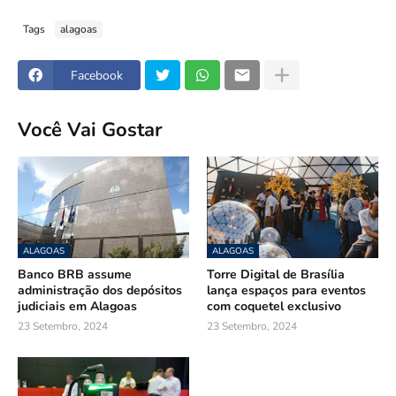
Tags
alagoas
Facebook
Você Vai Gostar
ALAGOAS
ALAGOAS
Banco BRB assume
Torre Digital de Brasília
administração dos depósitos
lança espaços para eventos
judiciais em Alagoas
com coquetel exclusivo
23 Setembro, 2024
23 Setembro, 2024