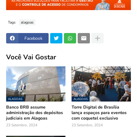
Tags
alagoas
Facebook
Você Vai Gostar
ALAGOAS
ALAGOAS
Banco BRB assume
Torre Digital de Brasília
administração dos depósitos
lança espaços para eventos
judiciais em Alagoas
com coquetel exclusivo
23 Setembro, 2024
23 Setembro, 2024