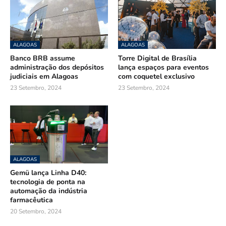
ALAGOAS
ALAGOAS
Banco BRB assume
Torre Digital de Brasília
administração dos depósitos
lança espaços para eventos
judiciais em Alagoas
com coquetel exclusivo
23 Setembro, 2024
23 Setembro, 2024
ALAGOAS
Gemü lança Linha D40:
tecnologia de ponta na
automação da indústria
farmacêutica
20 Setembro, 2024