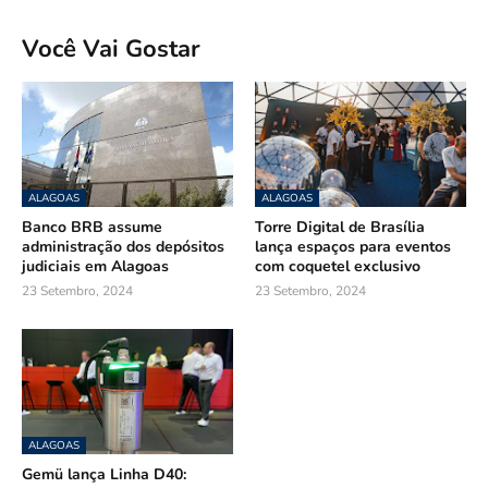
Você Vai Gostar
ALAGOAS
ALAGOAS
Banco BRB assume
Torre Digital de Brasília
administração dos depósitos
lança espaços para eventos
judiciais em Alagoas
com coquetel exclusivo
23 Setembro, 2024
23 Setembro, 2024
ALAGOAS
Gemü lança Linha D40: