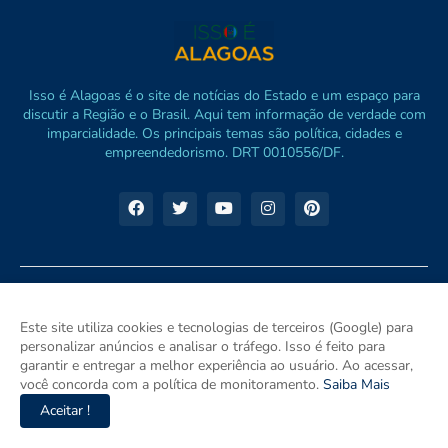
Isso é Alagoas é o site de notícias do Estado e um espaço para
discutir a Região e o Brasil. Aqui tem informação de verdade com
imparcialidade. Os principais temas são política, cidades e
empreendedorismo. DRT 0010556/DF.
Este site utiliza cookies e tecnologias de terceiros (Google) para
personalizar anúncios e analisar o tráfego. Isso é feito para
garantir e entregar a melhor experiência ao usuário. Ao acessar,
você concorda com a política de monitoramento.
Saiba Mais
Aceitar !