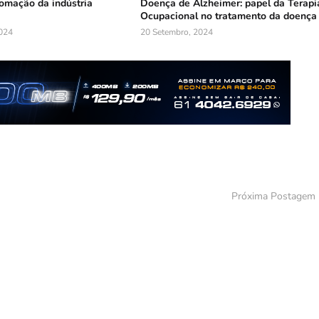
omação da indústria
Doença de Alzheimer: papel da Terapi
a
Ocupacional no tratamento da doença
024
20 Setembro, 2024
Próxima Postagem