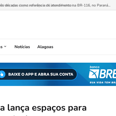
mite que disputará vaga na Câmara Federal...
as
Notícias
Alagoas
lia lança espaços para