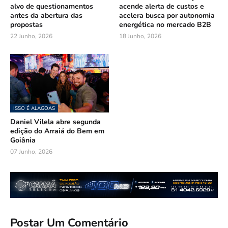
alvo de questionamentos
acende alerta de custos e
antes da abertura das
acelera busca por autonomia
propostas
energética no mercado B2B
22 Junho, 2026
18 Junho, 2026
ISSO É ALAGOAS
Daniel Vilela abre segunda
edição do Arraiá do Bem em
Goiânia
07 Junho, 2026
Postar Um Comentário