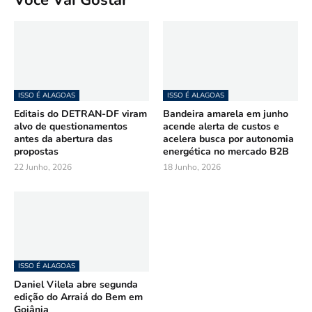
ISSO É ALAGOAS
ISSO É ALAGOAS
Editais do DETRAN-DF viram
Bandeira amarela em junho
alvo de questionamentos
acende alerta de custos e
antes da abertura das
acelera busca por autonomia
propostas
energética no mercado B2B
22 Junho, 2026
18 Junho, 2026
ISSO É ALAGOAS
Daniel Vilela abre segunda
edição do Arraiá do Bem em
Goiânia