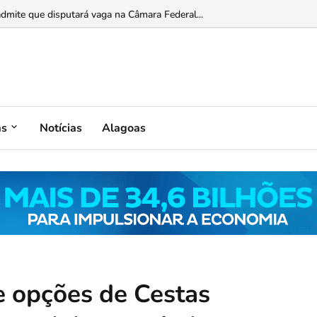
ntregar dados de consultoria ligada a JHC e ao Banco Master...
as
Notícias
Alagoas
e opções de Cestas