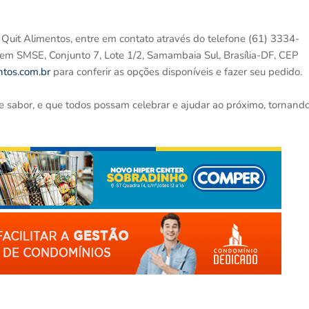
a Quit Alimentos, entre em contato através do telefone (61) 3334-
em SMSE, Conjunto 7, Lote 1/2, Samambaia Sul, Brasília-DF, CEP
ntos.com.br
para conferir as opções disponíveis e fazer seu pedido.
 e sabor, e que todos possam celebrar e ajudar ao próximo, tornand