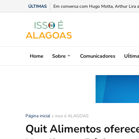
ÚLTIMAS
Justiça de Alagoas deverá obrigar IPREV a e
Home
Sobre
Comunicadores
Uĺtim
Página inicial
isso é ALAGOAS
Quit Alimentos oferec