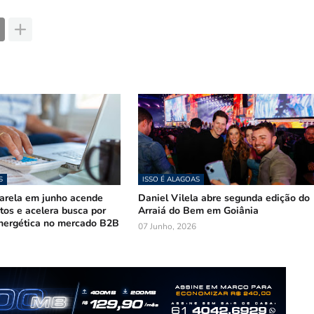
S
ISSO É ALAGOAS
arela em junho acende
Daniel Vilela abre segunda edição do
stos e acelera busca por
Arraiá do Bem em Goiânia
nergética no mercado B2B
07 Junho, 2026