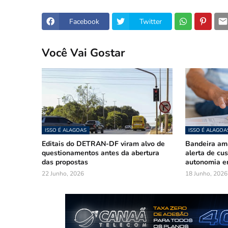
Facebook
Twitter
Você Vai Gostar
ISSO É ALAGOAS
ISSO É ALAGOA
Editais do DETRAN-DF viram alvo de
Bandeira am
questionamentos antes da abertura
alerta de cu
das propostas
autonomia e
22 Junho, 2026
18 Junho, 2026