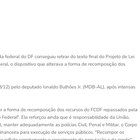
federal do DF conseguiu retirar do texto final do Projeto de Lei
eral, o dispositivo que alterava a forma de recomposição dos
18/12) pelo deputado Isnaldo Bulhões Jr. (MDB-AL), após intensas
rar a forma de recomposição dos recursos do FCDF repassados pela
to Federal". Ele reforçou ainda que é responsabilidade da União,
l, manter adequadamente as polícias Civil, Penal e Militar, o Corpo
 financeira para execução de serviços públicos. "Recompor os
o reflete corretamente o crescimento da população e da renda",