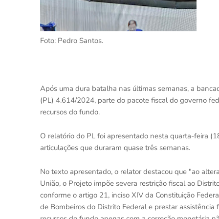
Foto: Pedro Santos.
Após uma dura batalha nas últimas semanas, a bancada 
(PL) 4.614/2024, parte do pacote fiscal do governo fed
recursos do fundo.
O relatório do PL foi apresentado nesta quarta-feira (
articulações que duraram quase três semanas.
No texto apresentado, o relator destacou que "ao alte
União, o Projeto impõe severa restrição fiscal ao Distri
conforme o artigo 21, inciso XIV da Constituição Federa
de Bombeiros do Distrito Federal e prestar assistência
recursos do fundo apenas com a correção monetária nã