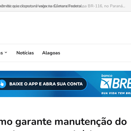
mite que disputará vaga na Câmara Federal...
as
Notícias
Alagoas
mo garante manutenção do