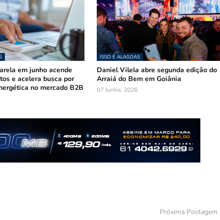
S
ISSO É ALAGOAS
arela em junho acende
Daniel Vilela abre segunda edição do
stos e acelera busca por
Arraiá do Bem em Goiânia
nergética no mercado B2B
07 Junho, 2026
Próxima Postagem