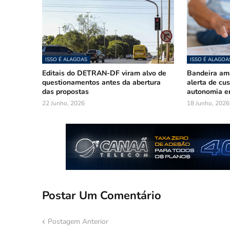
ISSO É ALAGOAS
ISSO É ALAGOA
Editais do DETRAN-DF viram alvo de
Bandeira am
questionamentos antes da abertura
alerta de cu
das propostas
autonomia e
22 Junho, 2026
18 Junho, 2026
Postar Um Comentário
Postagem Anterior