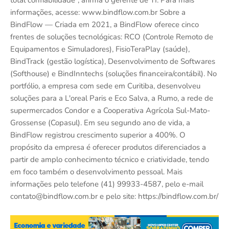
total confiabilidade”, afirma o gerente de TI. Para mais
informações, acesse: www.bindflow.com.br Sobre a
BindFlow — Criada em 2021, a BindFlow oferece cinco
frentes de soluções tecnológicas: RCO (Controle Remoto de
Equipamentos e Simuladores), FisioTeraPlay (saúde),
BindTrack (gestão logística), Desenvolvimento de Softwares
(Softhouse) e BindInntechs (soluções financeira/contábil). No
portfólio, a empresa com sede em Curitiba, desenvolveu
soluções para a L'oreal Paris e Eco Salva, a Rumo, a rede de
supermercados Condor e a Cooperativa Agrícola Sul-Mato-
Grossense (Copasul). Em seu segundo ano de vida, a
BindFlow registrou crescimento superior a 400%. O
propósito da empresa é oferecer produtos diferenciados a
partir de amplo conhecimento técnico e criatividade, tendo
em foco também o desenvolvimento pessoal. Mais
informações pelo telefone (41) 99933-4587, pelo e-mail
contato@bindflow.com.br e pelo site: https://bindflow.com.br/