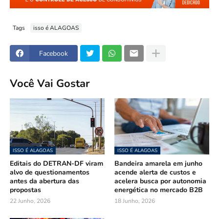
Tags
isso é ALAGOAS
Facebook
Você Vai Gostar
ISSO É ALAGOAS
ISSO É ALAGOAS
Editais do DETRAN-DF viram
Bandeira amarela em junho
alvo de questionamentos
acende alerta de custos e
antes da abertura das
acelera busca por autonomia
propostas
energética no mercado B2B
22 Junho, 2026
18 Junho, 2026