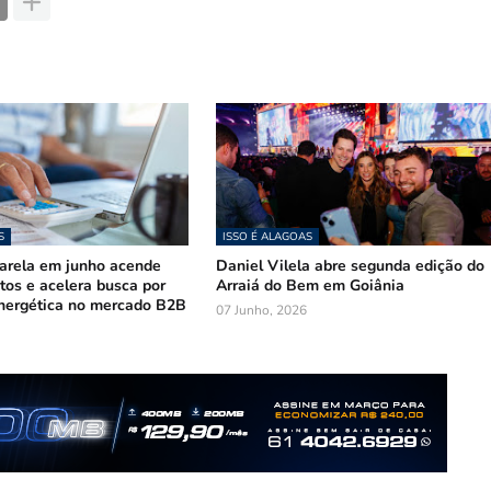
S
ISSO É ALAGOAS
arela em junho acende
Daniel Vilela abre segunda edição do
stos e acelera busca por
Arraiá do Bem em Goiânia
nergética no mercado B2B
07 Junho, 2026