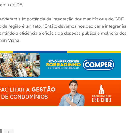
torno do DF.
tenderam a importância da integração dos municípios e do GDF.
 da região é um fato. "Então, devemos nos dedicar a integrar às
rantindo a eficiência e eficácia da despesa pública e melhoria dos
tian Viana.