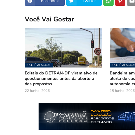
Facebook
Twitter
Você Vai Gostar
ISSO É ALAGOAS
ISSO É ALAGOA
Editais do DETRAN-DF viram alvo de
Bandeira am
questionamentos antes da abertura
alerta de cu
das propostas
autonomia e
22 Junho, 2026
18 Junho, 2026