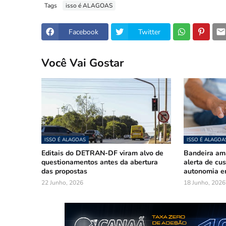
Tags
isso é ALAGOAS
Facebook
Twitter
Você Vai Gostar
ISSO É ALAGOAS
ISSO É ALAGOA
Editais do DETRAN-DF viram alvo de
Bandeira am
questionamentos antes da abertura
alerta de cu
das propostas
autonomia e
22 Junho, 2026
18 Junho, 2026