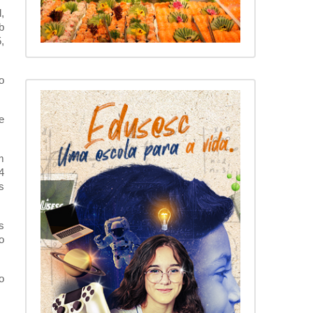
,
b
,
o
e
m
4
s
s
o
o