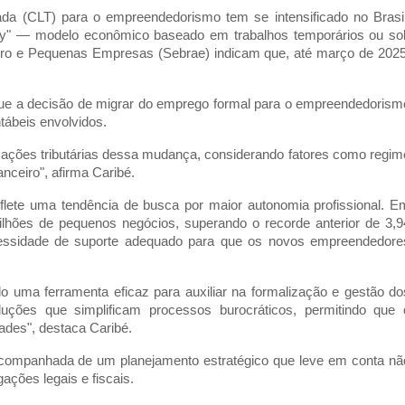
ada (CLT) para o empreendedorismo tem se intensificado no Brasil
y" — modelo econômico baseado em trabalhos temporários ou so
cro e Pequenas Empresas (Sebrae) indicam que, até março de 2025
que a decisão de migrar do emprego formal para o empreendedorism
ntábeis envolvidos.
cações tributárias dessa mudança, considerando fatores como regim
nceiro", afirma Caribé.
lete uma tendência de busca por maior autonomia profissional. E
milhões de pequenos negócios, superando o recorde anterior de 3,9
essidade de suporte adequado para que os novos empreendedore
o uma ferramenta eficaz para auxiliar na formalização e gestão do
luções que simplificam processos burocráticos, permitindo que 
ades", destaca Caribé.
companhada de um planejamento estratégico que leve em conta nã
ações legais e fiscais.