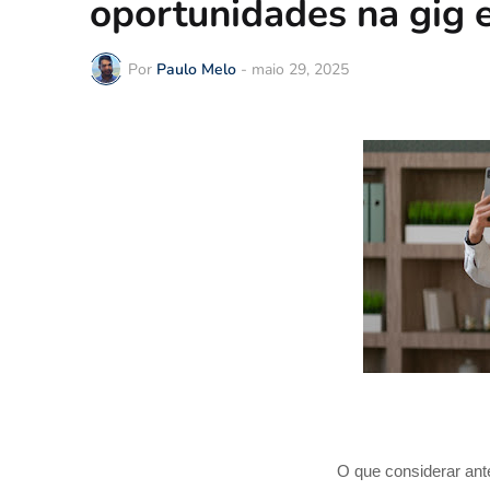
oportunidades na gig
Por
Paulo Melo
-
maio 29, 2025
O que considerar ant