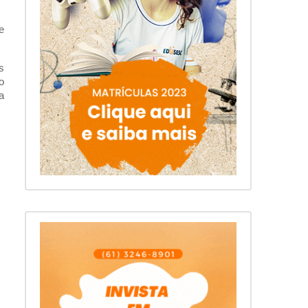
e
s
o
a