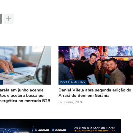
S
ISSO É ALAGOAS
arela em junho acende
Daniel Vilela abre segunda edição do
stos e acelera busca por
Arraiá do Bem em Goiânia
nergética no mercado B2B
07 Junho, 2026