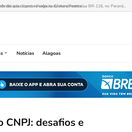
mite que disputará vaga na Câmara Federal...
as
Notícias
Alagoas
o CNPJ: desafios e