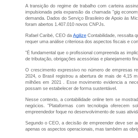
A transição do regime de trabalho com carteira assin
impulsionada pela expansão da chamada "gig econom
demanda. Dados do Serviço Brasileiro de Apoio às Mi
foram abertos 1.407.010 novos CNPJs.
Rafael Caribé, CEO da
Agilize
Contabilidade, ressalta 
requer uma análise criteriosa dos aspectos fiscais e co
"É fundamental que o profissional compreenda as impli
de tributação, obrigações acessórias e planejamento fina
O crescimento expressivo no número de empresas ref
2024, o Brasil registrou a abertura de mais de 4,15 
milhões em 2021 . Esse movimento evidencia a nec
possam se estabelecer de forma sustentável.
Nesse contexto, a contabilidade online tem se mostrad
negócios. "Plataformas com tecnologia oferecem so
empreendedor foque no desenvolvimento de suas ativid
Segundo o CEO, a decisão de empreender deve ser a
apenas os aspectos operacionais, mas também as obrig