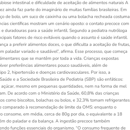
sbiose intestinal e dificuldade de aceitação de alimentos naturais A
ainda faz parte do imaginário de muitas famílias brasileiras. Em
daço de bolo, um suco de caixinha ou uma bolacha recheada costuma
ências científicas mostram um cenário oposto: o contato precoce com
 e duradouras para a saúde infantil. Segundo a pediatra nutróloga
ncipais fatores de risco evitáveis quando o assunto é saúde infantil.
nça a preferir alimentos doces, o que dificulta a aceitação de frutas,
 paladar variado e saudável”, afirma. Esse processo, que começa
alimentares que se mantêm por toda a vida. Crianças expostas
ver preferências alimentares pouco saudáveis, além de
po 2, hipertensão e doenças cardiovasculares. Por isso, a
aúde e a Sociedade Brasileira de Pediatria (SBP) são enfáticos:
r açúcar, mesmo em pequenas quantidades, nem na forma de mel
upam. De acordo com o Ministério da Saúde, 60,8% das crianças
s como biscoitos, bolachas ou bolos, e 32,3% tomam refrigerantes
e se comparado à recomendação de limite da OMS: enquanto o
iro consome, em média, cerca de 80g por dia, o equivalente a 18
lém do paladar e da balança. A ingestão precoce também
metendo funções essenciais do organismo. “O consumo frequente de