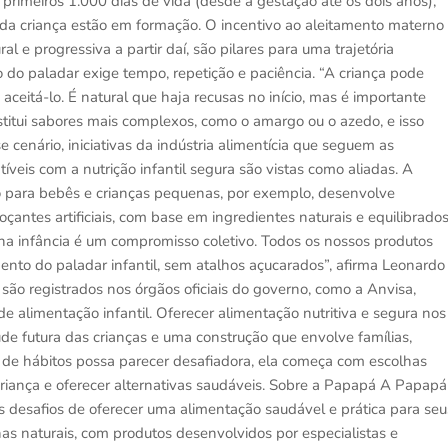
primeiros 1.000 dias de vida (desde a gestação até os dois anos),
da criança estão em formação. O incentivo ao aleitamento materno
al e progressiva a partir daí, são pilares para uma trajetória
do paladar exige tempo, repetição e paciência. “A criança pode
ceitá-lo. É natural que haja recusas no início, mas é importante
bstitui sabores mais complexos, como o amargo ou o azedo, e isso
e cenário, iniciativas da indústria alimentícia que seguem as
íveis com a nutrição infantil segura são vistas como aliadas. A
o para bebês e crianças pequenas, por exemplo, desenvolve
antes artificiais, com base em ingredientes naturais e equilibrados
a infância é um compromisso coletivo. Todos os nossos produtos
nto do paladar infantil, sem atalhos açucarados”, afirma Leonardo
ão registrados nos órgãos oficiais do governo, como a Anvisa,
alimentação infantil. Oferecer alimentação nutritiva e segura nos
de futura das crianças e uma construção que envolve famílias,
 de hábitos possa parecer desafiadora, ela começa com escolhas
 criança e oferecer alternativas saudáveis. Sobre a Papapá A Papapá
s desafios de oferecer uma alimentação saudável e prática para seu
nhas naturais, com produtos desenvolvidos por especialistas e