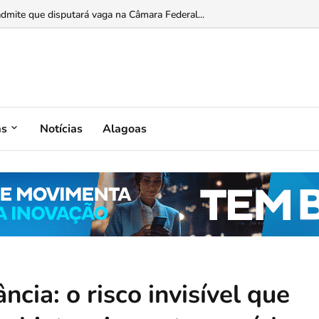
ntregar dados de consultoria ligada a JHC e ao Banco Master...
dmite que disputará vaga na Câmara Federal...
as
Notícias
Alagoas
ncia: o risco invisível que