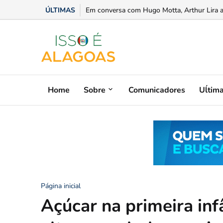
ÚLTIMAS
Justiça de Alagoas deverá obrigar IPREV a e
Em conversa com Hugo Motta, Arthur Lira a
Home
Sobre
Comunicadores
Uĺtim
Página inicial
Açúcar na primeira infâ