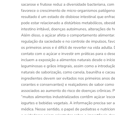
sacarose e frutose reduz a diversidade bacteriana, com
favorece o crescimento de micro-organismos patógenos co
resultado é um estado de disbiose intestinal que enfr
pode estar relacionado a distúrbios metabólicos, obesid
intestino irritável, doenças autoimunes, alterações d
Além disso, o açúcar afeta o comportamento alimentar.
regulação da saciedade e no controle de impulsos, fa
os primeiros anos e é difícil de reverter na vida adulta
contato com o açúcar e investir em práticas para o d
incluem a exposição a alimentos naturais desde o iníci
leguminosas e grãos integrais, assim como a introdução
naturais de saborização, como canela, baunilha e cacau
ingredientes devem ser evitados nos primeiros anos de 
corantes e conservantes) e realçadores de sabor como 
associados ao aumento do risco de doenças crônicas. P
“muitos alimentos industrializados contêm açúcar ‘es
iogurtes e bebidas vegetais. A informação precisa ser 
médica. Nesse sentido, o papel de pediatras e nutricio