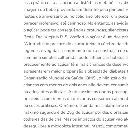
essa prática está associada a distúrbios metabólicos, di
imagem do bebê provando um docinho pela primeira vez 
festas de aniversário ou no cotidiano, oferecer um pe
parecer inofensivo, até carinhoso. No entanto, as evid
o açúcar pode ter consequências profundas, silenciosas
Profa. Dra. Virginia R. S. Weffort, o açúcar é um dos pri
“A introdução precoce do açúcar treina o cérebro da cria
legumes e vegetais, comprometendo a construção de um
com uma simples colherada, pode influenciar hábitos 
precocemente ao açúcar têm mais chances de desenvol
apresentarem maior propensão à obesidade, diabetes ti
Organização Mundial da Saúde (OMS), o Ministério da S
crianças com menos de dois anos não devem consumi
ou adoçantes artificiais. Ainda assim, os dados preoc
brasileiras com menos de dois anos consomem alimento
ou sucos artificiais. O número é ainda mais alarmant
máximo sugerido é de 25g de açúcar por dia, o brasile
colheres das de chá. Mas os impactos do açúcar vão a
desequilibra a microbiota intestinal infantil, compro