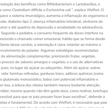
 redução das benéficas como Bifidobacterium e Lactobacillus, e
mo Clostridium difficile e Escherichia coli ”, explica Weffort. O
aquece o sistema imunológico, aumenta a inflamação do organismo e
ade, diabetes tipo 2, doença inflamatório intestinal, síndrome do
e humor e até quadros de depressão e ansidedade na adolescência.
 Segundo a pediatra, o consumo frequente de doces interfere na
vorecendo o chamado comer emocional, hábito que se forma desde
. Diante desse cenário, a orientação é clara: retardar ao máximo o
esenvolvimento do paladar. Algumas estratégias recomendadas
o da alimentação complementar, priorizando frutas, vegetais,
 precoce de sabores amargos e vegetais, e o uso de alternativas
 puro, no lugar de açúcar ou adoçantes. Além do açúcar, outros
vida: farinhas refinadas, gorduras trans, aditivos químicos (como
o glutamato monossódico, todos com potencial inflamatório e
or isso, a leitura dos rótulos também merece bastante atenção:
condido’, mesmo quando não têm gosto doce, como molhos, ketchups
acessível para que os pais possam fazer boas escolhas”, defende a
nistas é fundamental. De acordo com Weffort, é necessário que pais