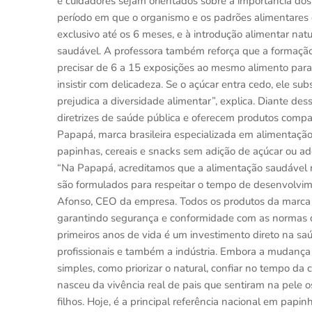
e cuidadores sejam orientados sobre a importância dos 
período em que o organismo e os padrões alimentares 
exclusivo até os 6 meses, e à introdução alimentar natur
saudável. A professora também reforça que a formação 
precisar de 6 a 15 exposições ao mesmo alimento para a
insistir com delicadeza. Se o açúcar entra cedo, ele su
prejudica a diversidade alimentar”, explica. Diante dess
diretrizes de saúde pública e oferecem produtos compat
Papapá, marca brasileira especializada em alimentaçã
papinhas, cereais e snacks sem adição de açúcar ou adoç
“Na Papapá, acreditamos que a alimentação saudável n
são formulados para respeitar o tempo de desenvolvime
Afonso, CEO da empresa. Todos os produtos da marca s
garantindo segurança e conformidade com as normas de 
primeiros anos de vida é um investimento direto na saú
profissionais e também a indústria. Embora a mudança
simples, como priorizar o natural, confiar no tempo da
nasceu da vivência real de pais que sentiram na pele o
filhos. Hoje, é a principal referência nacional em papi