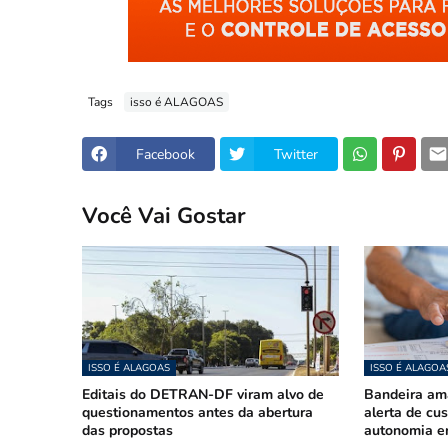
Tags
isso é ALAGOAS
Facebook
Twitter
Você Vai Gostar
ISSO É ALAGOAS
ISSO É ALAGOA
Editais do DETRAN-DF viram alvo de
Bandeira am
questionamentos antes da abertura
alerta de cu
das propostas
autonomia e