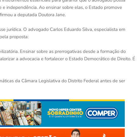
as instrumentos essenciais para garantir que o advogado possa
e e independência. Ao ensinar sobre elas, o Estado promove
 afirmou a deputada Doutora Jane.
sse jurídica. O advogado Carlos Eduardo Silva, especialista em
pela proposta:
lizatória. Ensinar sobre as prerrogativas desde a formação do
lorizar a advocacia e fortalecer o Estado Democrático de Direito. É
ticas da Câmara Legislativa do Distrito Federal antes de ser