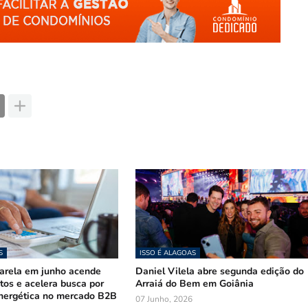
S
ISSO É ALAGOAS
arela em junho acende
Daniel Vilela abre segunda edição do
stos e acelera busca por
Arraiá do Bem em Goiânia
nergética no mercado B2B
07 Junho, 2026