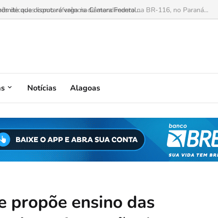
mite que disputará vaga na Câmara Federal...
as
Notícias
Alagoas
e propõe ensino das