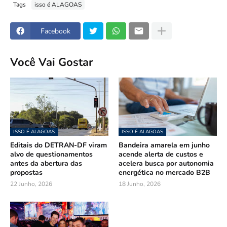
Tags
isso é ALAGOAS
Facebook
Você Vai Gostar
ISSO É ALAGOAS
ISSO É ALAGOAS
Editais do DETRAN-DF viram
Bandeira amarela em junho
alvo de questionamentos
acende alerta de custos e
antes da abertura das
acelera busca por autonomia
propostas
energética no mercado B2B
22 Junho, 2026
18 Junho, 2026