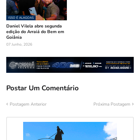
ISSO É ALAGOAS
Daniel Vilela abre segunda
edição do Arraiá do Bem em
Goiânia
07 Junho, 2026
Postar Um Comentário
Postagem Anterior
Próxima Postagem