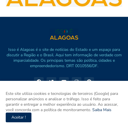
Isso é Alagoas é o site de notícias do Estado e um espaço para
discutir a Região e o Brasil. Aqui tem informação de verdade com
imparcialidade. Os principais temas são política, cidades e
empreendedorismo. DRT 0010556/DF.
Este site utiliza cookies e tecnologias de terceiros (Google) para
personalizar anúncios e analisar o tráfego. Isso é feito para
garantir e entregar a melhor experiência ao usuário. Ao acessar,
você concorda com a política de monitoramento.
Saiba Mais
Aceitar !