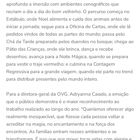
aprofunda a imersão com ambientes cenográficos que
recriam o dia a dia do bom velhinho. O percurso começa no
Estábulo, onde Noel alimenta e cuida dos animais antes de
iniciar a jornada; segue para a Oficina de Cartas, onde ele lê
pedidos vindos de todas as partes do mundo; passa pelo
Chá da Tarde preparado pelos duendes no bosque; chega ao
Pátio das Crianças, onde ele brinca, dança e recebe
desenhos; avança para a Noite Mágica, quando se prepara
para vestir o traje vermelho; e culmina na Contagem
Regressiva para a grande viagem, quando ele parte no trenó
para distribuir presentes pelo mundo inteiro.
Para a diretora-geral da OVG, Adryanna Caiado, a emoção
que o público demonstra é o maior reconhecimento ao
trabalho realizado ao longo do ano. "Queríamos oferecer algo
realmente inesquecível, que fizesse cada pessoa voltar a
acreditar na magia, no encantamento e na força dos
encontros. As famílias entram nesses ambientes e se
transformam. É isso que nos move: tocar vidas com alegria e