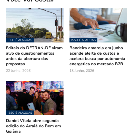
ISSO É ALAGOAS
ISSO É ALAGOAS
Editais do DETRAN-DF viram
Bandeira amarela em junho
alvo de questionamentos
acende alerta de custos e
antes da abertura das
acelera busca por autonomia
propostas
energética no mercado B2B
22 Junho, 2026
18 Junho, 2026
ISSO É ALAGOAS
Daniel Vilela abre segunda
edição do Arraiá do Bem em
Goiânia