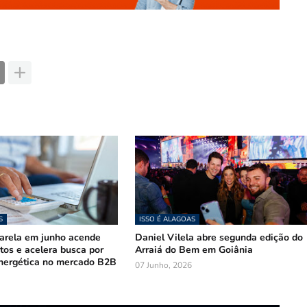
S
ISSO É ALAGOAS
arela em junho acende
Daniel Vilela abre segunda edição do
stos e acelera busca por
Arraiá do Bem em Goiânia
nergética no mercado B2B
07 Junho, 2026