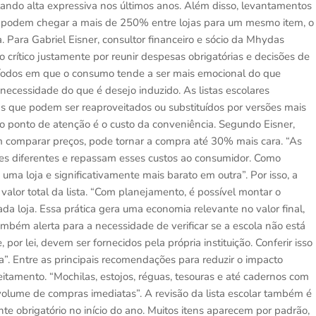
lando alta expressiva nos últimos anos. Além disso, levantamentos
e podem chegar a mais de 250% entre lojas para um mesmo item, o
 Para Gabriel Eisner, consultor financeiro e sócio da Mhydas
crítico justamente por reunir despesas obrigatórias e decisões de
íodos em que o consumo tende a ser mais emocional do que
é necessidade do que é desejo induzido. As listas escolares
s que podem ser reaproveitados ou substituídos por versões mais
ro ponto de atenção é o custo da conveniência. Segundo Eisner,
m comparar preços, pode tornar a compra até 30% mais cara. “As
res diferentes e repassam esses custos ao consumidor. Como
ma loja e significativamente mais barato em outra”. Por isso, a
alor total da lista. “Com planejamento, é possível montar o
da loja. Essa prática gera uma economia relevante no valor final,
ambém alerta para a necessidade de verificar se a escola não está
, por lei, devem ser fornecidos pela própria instituição. Conferir isso
a”. Entre as principais recomendações para reduzir o impacto
itamento. “Mochilas, estojos, réguas, tesouras e até cadernos com
 volume de compras imediatas”. A revisão da lista escolar também é
te obrigatório no início do ano. Muitos itens aparecem por padrão,