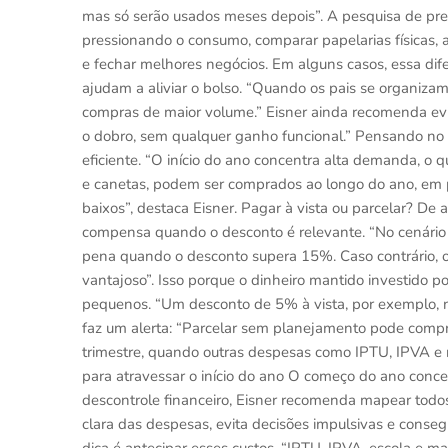
mas só serão usados meses depois”. A pesquisa de preç
pressionando o consumo, comparar papelarias físicas,
e fechar melhores negócios. Em alguns casos, essa di
ajudam a aliviar o bolso. “Quando os pais se organiz
compras de maior volume.” Eisner ainda recomenda evi
o dobro, sem qualquer ganho funcional.” Pensando no 
eficiente. “O início do ano concentra alta demanda, o q
e canetas, podem ser comprados ao longo do ano, em 
baixos”, destaca Eisner. Pagar à vista ou parcelar? D
compensa quando o desconto é relevante. “No cenário a
pena quando o desconto supera 15%. Caso contrário, o
vantajoso”. Isso porque o dinheiro mantido investido 
pequenos. “Um desconto de 5% à vista, por exemplo, n
faz um alerta: “Parcelar sem planejamento pode compr
trimestre, quando outras despesas como IPTU, IPVA e
para atravessar o início do ano O começo do ano concen
descontrole financeiro, Eisner recomenda mapear todos
clara das despesas, evita decisões impulsivas e conseg