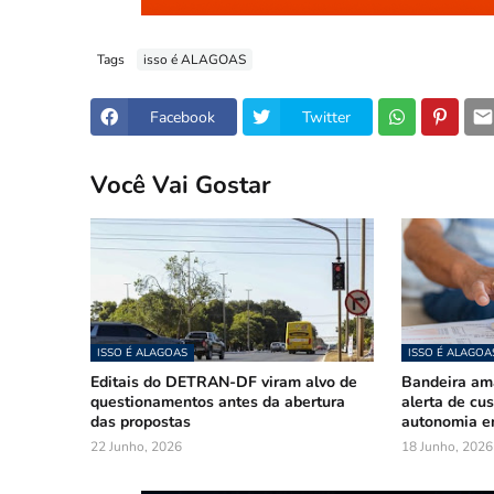
Tags
isso é ALAGOAS
Facebook
Twitter
Você Vai Gostar
ISSO É ALAGOAS
ISSO É ALAGOA
Editais do DETRAN-DF viram alvo de
Bandeira am
questionamentos antes da abertura
alerta de cu
das propostas
autonomia e
22 Junho, 2026
18 Junho, 2026