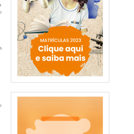
a
o
s
e