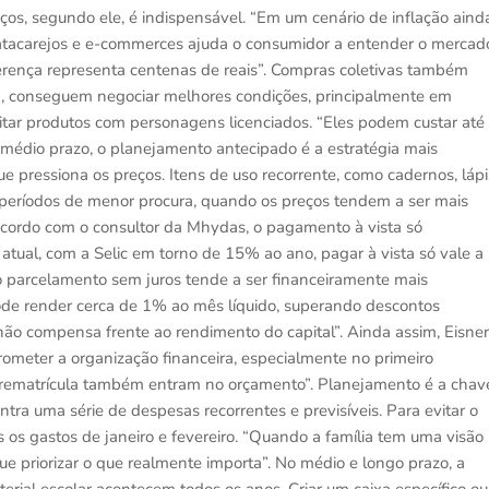
os, segundo ele, é indispensável. “Em um cenário de inflação aind
 atacarejos e e-commerces ajuda o consumidor a entender o mercad
ferença representa centenas de reais”. Compras coletivas também
am, conseguem negociar melhores condições, principalmente em
tar produtos com personagens licenciados. “Eles podem custar até
médio prazo, o planejamento antecipado é a estratégia mais
ue pressiona os preços. Itens de uso recorrente, como cadernos, lápi
períodos de menor procura, quando os preços tendem a ser mais
e acordo com o consultor da Mhydas, o pagamento à vista só
tual, com a Selic em torno de 15% ao ano, pagar à vista só vale a
 parcelamento sem juros tende a ser financeiramente mais
pode render cerca de 1% ao mês líquido, superando descontos
ão compensa frente ao rendimento do capital”. Ainda assim, Eisner
ometer a organização financeira, especialmente no primeiro
 rematrícula também entram no orçamento”. Planejamento é a chav
tra uma série de despesas recorrentes e previsíveis. Para evitar o
 os gastos de janeiro e fevereiro. “Quando a família tem uma visão
ue priorizar o que realmente importa”. No médio e longo prazo, a