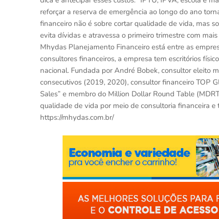
dica é antecipar esses custos. “IPTU, IPVA, escola e ma
reforçar a reserva de emergência ao longo do ano torn
financeiro não é sobre cortar qualidade de vida, mas so
evita dívidas e atravessa o primeiro trimestre com mai
Mhydas Planejamento Financeiro está entre as empres
consultores financeiros, a empresa tem escritórios fís
nacional. Fundada por André Bobek, consultor eleito m
consecutivos (2019, 2020), consultor financeiro TOP Gl
Sales” e membro do Million Dollar Round Table (MDRT
qualidade de vida por meio de consultoria financeira e 
https://mhydas.com.br/