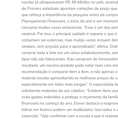
escolar já ultrapassaram R$ 49 bilhões no país, acumu
de Procons estaduais apontam variações de preço qu
que reforça a importância da pesquisa antes da compra.
Planejamento Financeiro, o início do ano é um momento 
consumo muitas vezes emocionais. “Esse é um dos per
racional. Por isso, o principal cuidado é separar o que 
costumam ser extensas, mas muitas vezes incluem iten
simples, sem prejuízo para o aprendizado”, afirma. Out
comprar toda a lista em um único estabelecimento, se
lojas não são fabricantes. Elas compram de fornecedo
resultado, um mesmo produto pode estar mais caro em u
recomendação é comparar item a item, e não apenas o v
material escolar aproveitando os melhores preços de ca
especialmente em listas mais longas”. O especialista t
solicitando materiais de uso coletivo. “Existem itens que
evita gastos indevidos e protege o orçamento da famíli
financeiro no começo do ano, Eisner destaca o reaprove
folhas em branco podem ser reutilizados. Isso reduz o
essencial. “Vale confirmar com a escola o que é realmen