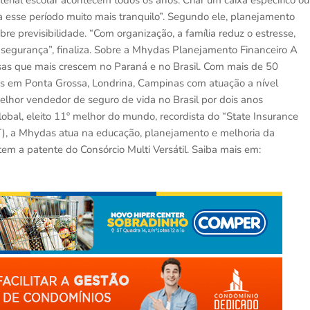
terial escolar acontecem todos os anos. Criar um caixa específico ou
a esse período muito mais tranquilo”. Segundo ele, planejamento
bre previsibilidade. “Com organização, a família reduz o estresse,
s segurança”, finaliza. Sobre a Mhydas Planejamento Financeiro A
as que mais crescem no Paraná e no Brasil. Com mais de 50
icos em Ponta Grossa, Londrina, Campinas com atuação a nível
elhor vendedor de seguro de vida no Brasil por dois anos
obal, eleito 11º melhor do mundo, recordista do “State Insurance
), a Mhydas atua na educação, planejamento e melhoria da
tem a patente do Consórcio Multi Versátil. Saiba mais em: