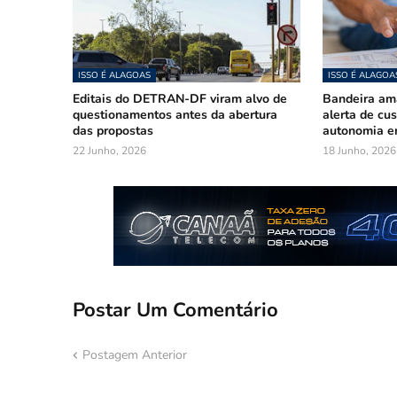
ISSO É ALAGOAS
ISSO É ALAGOA
Editais do DETRAN-DF viram alvo de
Bandeira am
questionamentos antes da abertura
alerta de cu
das propostas
autonomia e
22 Junho, 2026
18 Junho, 2026
Postar Um Comentário
Postagem Anterior