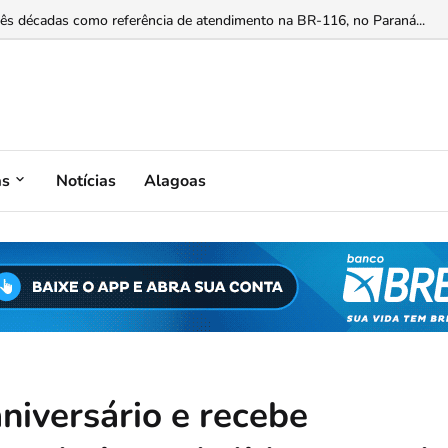
mite que disputará vaga na Câmara Federal...
as
Notícias
Alagoas
niversário e recebe