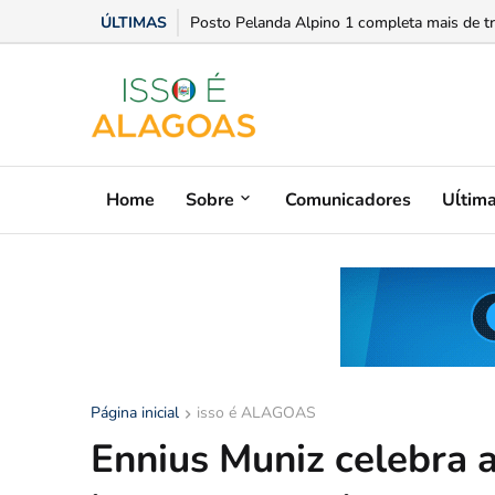
ÚLTIMAS
Em conversa com Hugo Motta, Arthur Lira ad
Home
Sobre
Comunicadores
Uĺtim
Página inicial
isso é ALAGOAS
Ennius Muniz celebra a