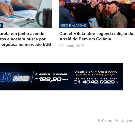
S
ISSO É ALAGOAS
arela em junho acende
Daniel Vilela abre segunda edição do
stos e acelera busca por
Arraiá do Bem em Goiânia
nergética no mercado B2B
07 Junho, 2026
Próxima Postagem