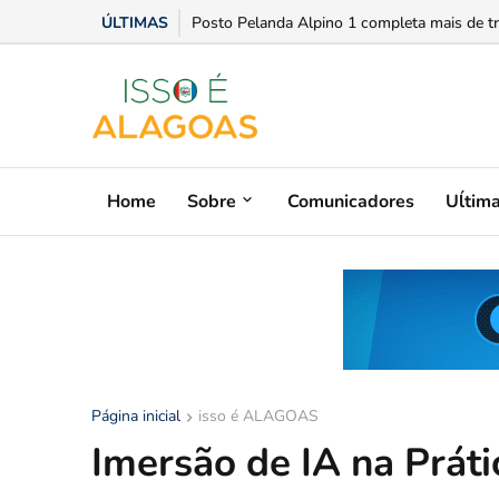
ÚLTIMAS
Em conversa com Hugo Motta, Arthur Lira ad
Home
Sobre
Comunicadores
Uĺtim
Página inicial
isso é ALAGOAS
Imersão de IA na Práti