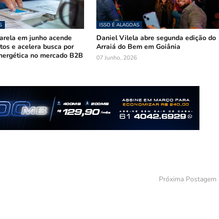
S
ISSO É ALAGOAS
arela em junho acende
Daniel Vilela abre segunda edição do
stos e acelera busca por
Arraiá do Bem em Goiânia
nergética no mercado B2B
07 Junho, 2026
Próxima Postagem