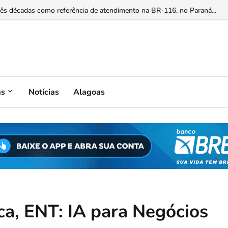
mite que disputará vaga na Câmara Federal...
as
Notícias
Alagoas
ca, ENT: IA para Negócios