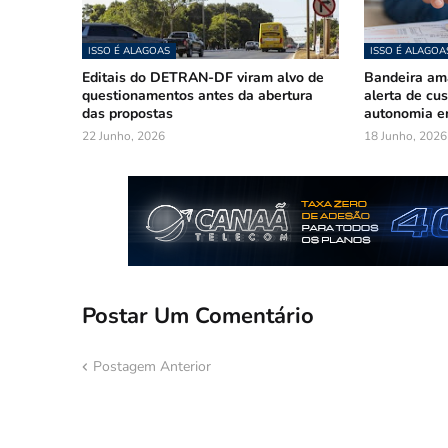
ISSO É ALAGOAS
ISSO É ALAGOA
Editais do DETRAN-DF viram alvo de
Bandeira am
questionamentos antes da abertura
alerta de cu
das propostas
autonomia e
22 Junho, 2026
18 Junho, 2026
Postar Um Comentário
Postagem Anterior