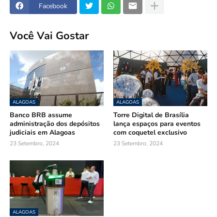
Facebook
Você Vai Gostar
ALAGOAS
ALAGOAS
Banco BRB assume
Torre Digital de Brasília
administração dos depósitos
lança espaços para eventos
judiciais em Alagoas
com coquetel exclusivo
23 Setembro, 2024
23 Setembro, 2024
ALAGOAS