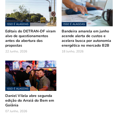
ISSO É ALAGOAS
ISSO É ALAGOAS
Editais do DETRAN-DF viram
Bandeira amarela em junho
alvo de questionamentos
acende alerta de custos e
antes da abertura das
acelera busca por autonomia
propostas
energética no mercado B2B
22 Junho, 2026
18 Junho, 2026
ISSO É ALAGOAS
Daniel Vilela abre segunda
edição do Arraiá do Bem em
Goiânia
07 Junho, 2026