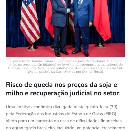
O presidente Donald Trump cumprimenta o presidente chinês Xi Jinping
antes de uma reunião bilateral no terminal do Aeroporto Internacional de
Gimhae, na quinta-feira, 30 de outubro de 2025, em Busan, Coreia do Sul.
(Fotos oficiais da Casa Branca por Daniel Torok)
Risco de queda nos preços da soja e
milho e recuperação judicial no setor
Uma análise econômica divulgada nesta quinta-feira (30)
pela Federação das Indústrias do Estado de Goiás (FIEG)
alerta para um aumento no risco de dificuldades financeiras
no agronegócio brasileiro, incluindo um potencial crescimento