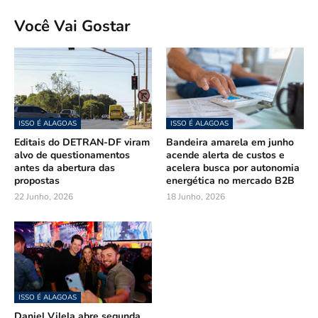
Você Vai Gostar
ISSO É ALAGOAS
ISSO É ALAGOAS
Editais do DETRAN-DF viram
Bandeira amarela em junho
alvo de questionamentos
acende alerta de custos e
antes da abertura das
acelera busca por autonomia
propostas
energética no mercado B2B
22 Junho, 2026
18 Junho, 2026
ISSO É ALAGOAS
Daniel Vilela abre segunda