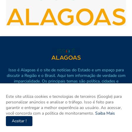
Isso é Alagoas é o site de notícias do Estado e um espaço para
discutir a Região e o Brasil. Aqui tem informação de verdade com
imparcialidade. Os principais temas são política, cidades e
empreendedorismo. DRT 0010556/DF.
Este site utiliza cookies e tecnologias de terceiros (Google) para
personalizar anúncios e analisar o tráfego. Isso é feito para
garantir e entregar a melhor experiência ao usuário. Ao acessar,
você concorda com a política de monitoramento.
Saiba Mais
Aceitar !